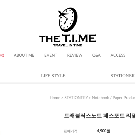
w!)
ABOUT ME
EVENT
REVIEW
Q&A
ACCESS
LIFE STYLE
STATIONER
Home
>
STATIONERY
>
Notebook / Paper Produ
트래블러스노트 패스포트 리필 - Ac
판매가격
4,500
원