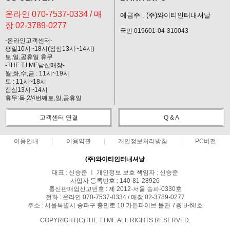
온라인 070-7537-0334 / 매
예금주 : (주)와이티인터내셔날
장 02-3789-0277
국민 019601-04-310043
-온라인고객센터-
평일10시~18시(점심13시~14시)
토,일,공휴일 휴무
-THE T.I.ME남산매장-
월,화,수,금 : 11시~19시
토 : 11시~18시
점심13시~14시
휴무:목,2/4번째토,일,공휴일
고객센터 연결
Q & A
이용안내
이용약관
개인정보처리방침
PC버전
(주)와이티인터내셔날
대표 : 신승준 ㅣ 개인정보 보호 책임자 : 신승준
사업자 등록번호 : 140-81-28926
통신판매업신고번호 : 제 2012-서울 송파-0330호
전화 : 온라인 070-7537-0334 / 매장 02-3789-0277
주소 : 서울특별시 송파구 충민로 10 가든파이브 툴관 7층 B-68호
COPYRIGHT(C)THE T.I.ME ALL RIGHTS RESERVED.