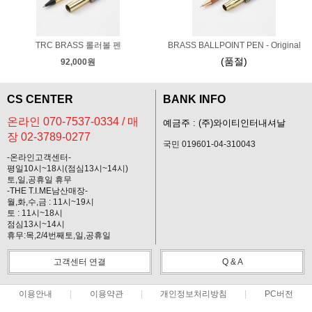
TRC BRASS 롤러볼 펜
BRASS BALLPOINT PEN - Original
(품절)
92,000원
CS CENTER
BANK INFO
온라인 070-7537-0334 / 매
예금주 : (주)와이티인터내셔날
장 02-3789-0277
국민 019601-04-310043
-온라인고객센터-
평일10시~18시(점심13시~14시)
토,일,공휴일 휴무
-THE T.I.ME남산매장-
월,화,수,금 : 11시~19시
토 : 11시~18시
점심13시~14시
휴무:목,2/4번째토,일,공휴일
고객센터 연결
Q & A
이용안내
이용약관
개인정보처리방침
PC버전