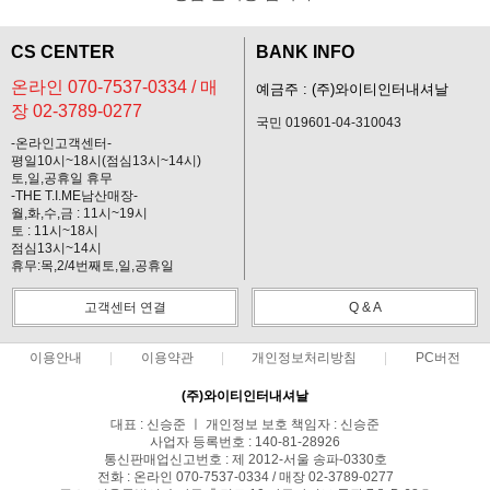
CS CENTER
BANK INFO
온라인 070-7537-0334 / 매
예금주 : (주)와이티인터내셔날
장 02-3789-0277
국민 019601-04-310043
-온라인고객센터-
평일10시~18시(점심13시~14시)
토,일,공휴일 휴무
-THE T.I.ME남산매장-
월,화,수,금 : 11시~19시
토 : 11시~18시
점심13시~14시
휴무:목,2/4번째토,일,공휴일
고객센터 연결
Q & A
이용안내
이용약관
개인정보처리방침
PC버전
(주)와이티인터내셔날
대표 : 신승준 ㅣ 개인정보 보호 책임자 : 신승준
사업자 등록번호 : 140-81-28926
통신판매업신고번호 : 제 2012-서울 송파-0330호
전화 : 온라인 070-7537-0334 / 매장 02-3789-0277