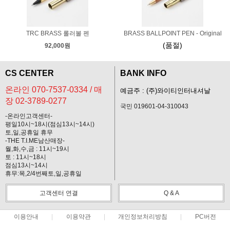
TRC BRASS 롤러볼 펜
BRASS BALLPOINT PEN - Original
(품절)
92,000원
CS CENTER
BANK INFO
온라인 070-7537-0334 / 매
예금주 : (주)와이티인터내셔날
장 02-3789-0277
국민 019601-04-310043
-온라인고객센터-
평일10시~18시(점심13시~14시)
토,일,공휴일 휴무
-THE T.I.ME남산매장-
월,화,수,금 : 11시~19시
토 : 11시~18시
점심13시~14시
휴무:목,2/4번째토,일,공휴일
고객센터 연결
Q & A
이용안내
이용약관
개인정보처리방침
PC버전