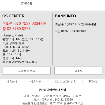
17,600원
CS CENTER
BANK INFO
온라인 070-7537-0334 / 매
예금주 : (주)와이티인터내셔날
장 02-3789-0277
국민 019601-04-310043
-온라인고객센터-
평일10시~18시(점심13시~14시)
토,일,공휴일 휴무
-THE T.I.ME남산매장-
월,화,수,금 : 11시~19시
토 : 11시~18시
점심13시~14시
휴무:목,2/4번째토,일,공휴일
고객센터 연결
Q & A
이용안내
이용약관
개인정보처리방침
PC버전
(주)와이티인터내셔날
대표 : 신승준 ㅣ 개인정보 보호 책임자 : 신승준
사업자 등록번호 : 140-81-28926
통신판매업신고번호 : 제 2012-서울 송파-0330호