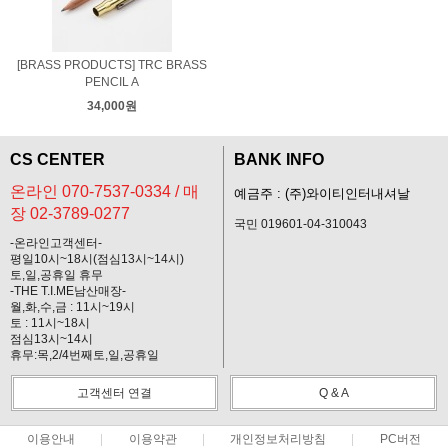
[BRASS PRODUCTS] TRC BRASS
PENCIL A
34,000원
CS CENTER
BANK INFO
온라인 070-7537-0334 / 매
예금주 : (주)와이티인터내셔날
장 02-3789-0277
국민 019601-04-310043
-온라인고객센터-
평일10시~18시(점심13시~14시)
토,일,공휴일 휴무
-THE T.I.ME남산매장-
월,화,수,금 : 11시~19시
토 : 11시~18시
점심13시~14시
휴무:목,2/4번째토,일,공휴일
고객센터 연결
Q & A
이용안내
이용약관
개인정보처리방침
PC버전