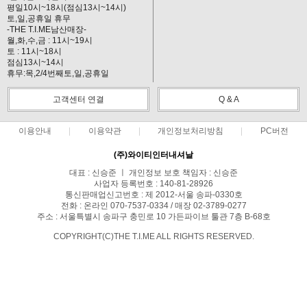
평일10시~18시(점심13시~14시)
토,일,공휴일 휴무
-THE T.I.ME남산매장-
월,화,수,금 : 11시~19시
토 : 11시~18시
점심13시~14시
휴무:목,2/4번째토,일,공휴일
고객센터 연결
Q & A
이용안내
이용약관
개인정보처리방침
PC버전
(주)와이티인터내셔날
대표 : 신승준 ㅣ 개인정보 보호 책임자 : 신승준
사업자 등록번호 : 140-81-28926
통신판매업신고번호 : 제 2012-서울 송파-0330호
전화 : 온라인 070-7537-0334 / 매장 02-3789-0277
주소 : 서울특별시 송파구 충민로 10 가든파이브 툴관 7층 B-68호
COPYRIGHT(C)THE T.I.ME ALL RIGHTS RESERVED.