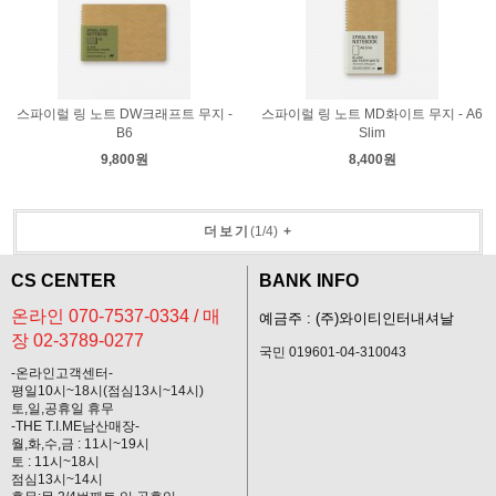
스파이럴 링 노트 DW크래프트 무지 -
스파이럴 링 노트 MD화이트 무지 - A6
B6
Slim
9,800원
8,400원
더보기
(
1
/
4
)
+
CS CENTER
BANK INFO
온라인 070-7537-0334 / 매
예금주 : (주)와이티인터내셔날
장 02-3789-0277
국민 019601-04-310043
-온라인고객센터-
평일10시~18시(점심13시~14시)
토,일,공휴일 휴무
-THE T.I.ME남산매장-
월,화,수,금 : 11시~19시
토 : 11시~18시
점심13시~14시