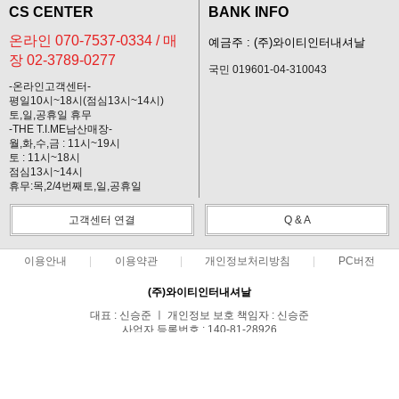
CS CENTER
BANK INFO
온라인 070-7537-0334 / 매
예금주 : (주)와이티인터내셔날
장 02-3789-0277
국민 019601-04-310043
-온라인고객센터-
평일10시~18시(점심13시~14시)
토,일,공휴일 휴무
-THE T.I.ME남산매장-
월,화,수,금 : 11시~19시
토 : 11시~18시
점심13시~14시
휴무:목,2/4번째토,일,공휴일
고객센터 연결
Q & A
이용안내
이용약관
개인정보처리방침
PC버전
(주)와이티인터내셔날
대표 : 신승준 ㅣ 개인정보 보호 책임자 : 신승준
사업자 등록번호 : 140-81-28926
통신판매업신고번호 : 제 2012-서울 송파-0330호
전화 : 온라인 070-7537-0334 / 매장 02-3789-0277
주소 : 서울특별시 송파구 충민로 10 가든파이브 툴관 7층 B-68호
COPYRIGHT(C)THE T.I.ME ALL RIGHTS RESERVED.