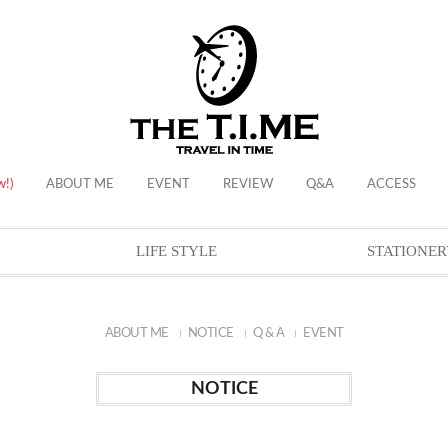
w!)
ABOUT ME
EVENT
REVIEW
Q&A
ACCESS
LIFE STYLE
STATIONER
ABOUT ME
NOTICE
Q & A
EVENT
NOTICE