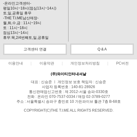
-온라인고객센터-
평일10시~18시(점심13시~14시)
토,일,공휴일 휴무
-THE T.I.ME남산매장-
월,화,수,금 : 11시~19시
토 : 11시~18시
점심13시~14시
휴무:목,2/4번째토,일,공휴일
고객센터 연결
Q & A
이용안내
이용약관
개인정보처리방침
PC버전
(주)와이티인터내셔날
대표 : 신승준 ㅣ 개인정보 보호 책임자 : 신승준
사업자 등록번호 : 140-81-28926
통신판매업신고번호 : 제 2012-서울 송파-0330호
전화 : 온라인 070-7537-0334 / 매장 02-3789-0277
주소 : 서울특별시 송파구 충민로 10 가든파이브 툴관 7층 B-68호
COPYRIGHT(C)THE T.I.ME ALL RIGHTS RESERVED.