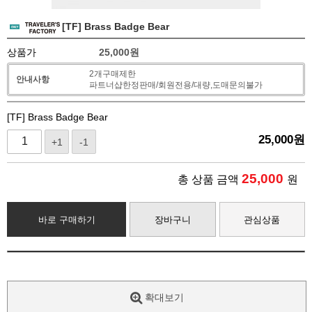
[TF] Brass Badge Bear
상품가
25,000
원
2개구매제한
안내사항
파트너샵한정판매/회원전용/대량,도매문의불가
[TF] Brass Badge Bear
25,000
원
+1
-1
25,000
총 상품 금액
원
바로 구매하기
장바구니
관심상품
확대보기