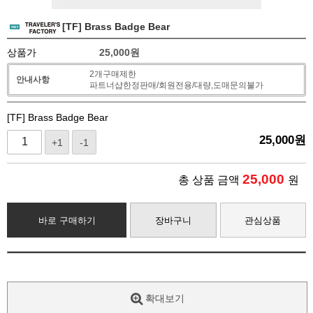
[TF] Brass Badge Bear
상품가
25,000
원
2개구매제한
안내사항
파트너샵한정판매/회원전용/대량,도매문의불가
[TF] Brass Badge Bear
25,000
원
+1
-1
25,000
총 상품 금액
원
바로 구매하기
장바구니
관심상품
확대보기