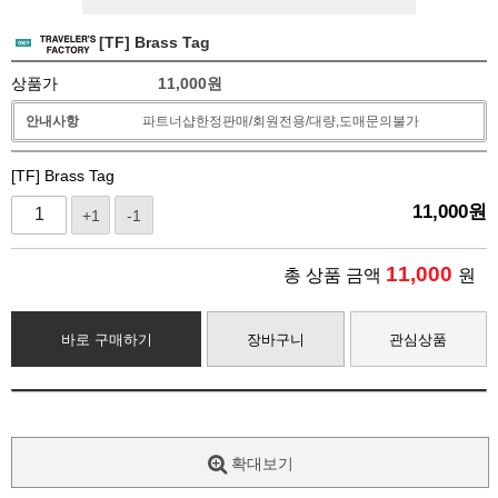
[TF] Brass Tag
상품가
11,000
원
안내사항
파트너샵한정판매/회원전용/대량,도매문의불가
[TF] Brass Tag
11,000
원
+1
-1
11,000
총 상품 금액
원
바로 구매하기
장바구니
관심상품
확대보기