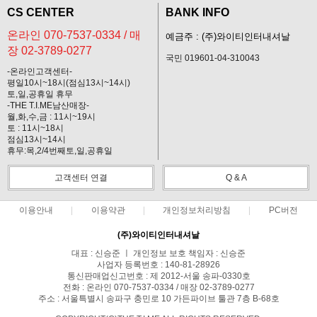
CS CENTER
BANK INFO
온라인 070-7537-0334 / 매
예금주 : (주)와이티인터내셔날
장 02-3789-0277
국민 019601-04-310043
-온라인고객센터-
평일10시~18시(점심13시~14시)
토,일,공휴일 휴무
-THE T.I.ME남산매장-
월,화,수,금 : 11시~19시
토 : 11시~18시
점심13시~14시
휴무:목,2/4번째토,일,공휴일
고객센터 연결
Q & A
이용안내
이용약관
개인정보처리방침
PC버전
(주)와이티인터내셔날
대표 : 신승준 ㅣ 개인정보 보호 책임자 : 신승준
사업자 등록번호 : 140-81-28926
통신판매업신고번호 : 제 2012-서울 송파-0330호
전화 : 온라인 070-7537-0334 / 매장 02-3789-0277
주소 : 서울특별시 송파구 충민로 10 가든파이브 툴관 7층 B-68호