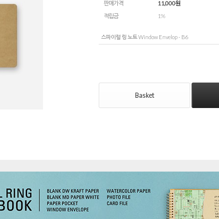
판매가격
11,000
원
적립금
1%
스파이럴 링 노트 Window Envelop - B6
Basket