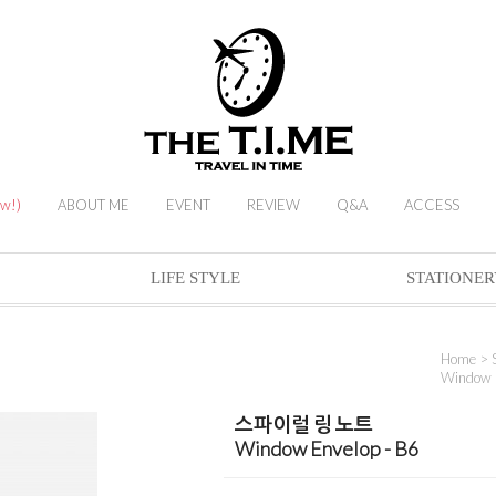
ew!)
ABOUT ME
EVENT
REVIEW
Q&A
ACCESS
LIFE STYLE
STATIONER
Home
>
Window E
스파이럴 링 노트
Window Envelop - B6