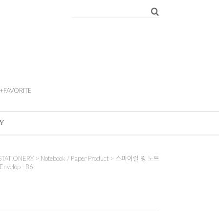
+FAVORITE
Y
STATIONERY
>
Notebook / Paper Product
> 스파이럴 링 노트
nvelop - B6