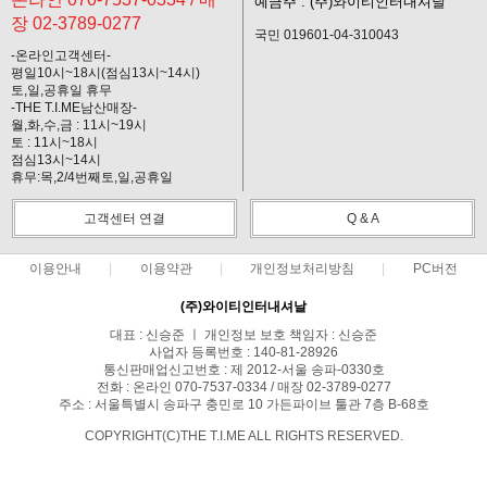
예금주 : (주)와이티인터내셔날
장 02-3789-0277
국민 019601-04-310043
-온라인고객센터-
평일10시~18시(점심13시~14시)
토,일,공휴일 휴무
-THE T.I.ME남산매장-
월,화,수,금 : 11시~19시
토 : 11시~18시
점심13시~14시
휴무:목,2/4번째토,일,공휴일
고객센터 연결
Q & A
이용안내
이용약관
개인정보처리방침
PC버전
(주)와이티인터내셔날
대표 : 신승준 ㅣ 개인정보 보호 책임자 : 신승준
사업자 등록번호 : 140-81-28926
통신판매업신고번호 : 제 2012-서울 송파-0330호
전화 : 온라인 070-7537-0334 / 매장 02-3789-0277
주소 : 서울특별시 송파구 충민로 10 가든파이브 툴관 7층 B-68호
COPYRIGHT(C)THE T.I.ME ALL RIGHTS RESERVED.